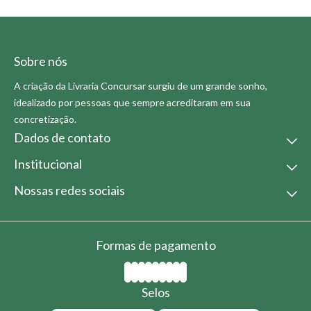
Sobre nós
A criação da Livraria Concursar surgiu de um grande sonho,
idealizado por pessoas que sempre acreditaram em sua
concretização.
Dados de contato
Institucional
(21) 2613-6153
atendimento@livrariaconcursar.com.br
Nossa Empresa
Nossas redes sociais
Horário de atendimento
Condições Comerciais
9:00 as 17:00s
Politica de Troca
Fale conosco
Formas de pagamento
Selos